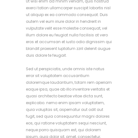
Ut wisi enim ad minim veniam, quis nostrud
exerci tation ullamcorper suscipit lobortis nisl
ut aliquip ex ea commodo consequat. Duis
autem vel eum iriure dolor in hendrerit in
vulputate velit esse molestie consequat, vel
illum dolore eu feugiat nulla facilisis at vero
eros et accumsan et iusto odio dignissim qui
blandit praesent luptatum zzril delenit augue
duis dolore te feugait.
Sed ut perspiciatis, unde omnis iste natus
error sit voluptatem accusantium
doloremque laudantium, totam rem aperiam
eaque ipsa, quae ab illo inventore veritatis et
quasi architecto beatae vitae dicta sunt,
explicabo. nemo enim ipsam voluptatem,
quia voluptas sit, aspernatur aut odit aut
fugit, sed quia consequuntur magni dolores
eos, qui ratione voluptatem sequi nesciunt,
neque porro quisquam est, qui dolorem
ipsum, quia dolor sit, amet, consectetur,