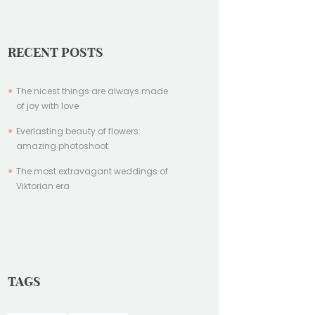
RECENT POSTS
The nicest things are always made
of joy with love
Everlasting beauty of flowers:
amazing photoshoot
The most extravagant weddings of
Viktorian era
TAGS