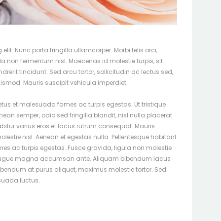
it. Nunc porta fringilla ullamcorper. Morbi felis orci,
la non fermentum nisl. Maecenas id molestie turpis, sit
rerit tincidunt. Sed arcu tortor, sollicitudin ac lectus sed,
euismod. Mauris suscipit vehicula imperdiet.
netus et malesuada fames ac turpis egestas. Ut tristique
ean semper, odio sed fringilla blandit, nisl nulla placerat
bitur varius eros et lacus rutrum consequat. Mauris
lestie nisl. Aenean et egestas nulla. Pellentesque habitant
es ac turpis egestas. Fusce gravida, ligula non molestie
imus augue magna accumsan ante. Aliquam bibendum lacus
ibendum at purus aliquet, maximus molestie tortor. Sed
esuada luctus.