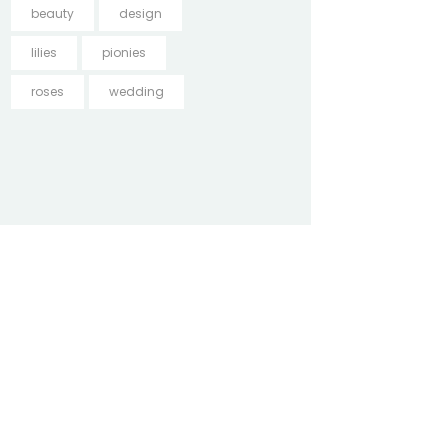
beauty
design
lilies
pionies
roses
wedding