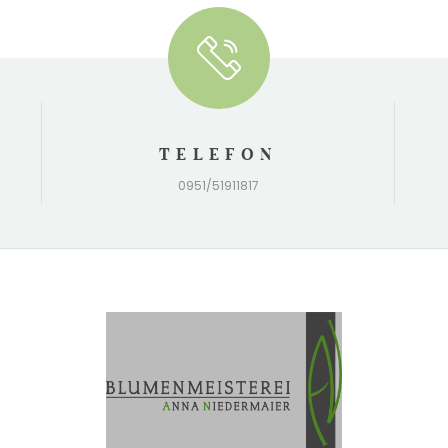
TELEFON
0951/51911817