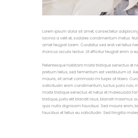
Lorem ipsum dolor sit amet, consectetur adipiscing el
lacinia a velit et, sodales condimentum metus. Nul
amet feugiat lorem. Curabitur sed erat vel tellus hend
rhoncus iaculis lectus. Ut efficitur feugiat enim a 
Pellentesque habitant morbi tristique senectus et 
pretium tellus, sed fermentum est vestibulum id. Aen
mauris, sit amet commodo mi turpis at libero. Cura
sollicitudin enim condimentum, luctus justo non, mo
morbi tristique senectus et netus et malesuada fam
tristique, justo elit blandit risus, blandit max
quis nulla dignissim faucibus. Sed mauris enim, b
faucibus et tellus eu sollicitudin. Sed fringilla mal