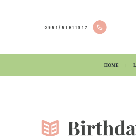
0951/51911817
HOME
Birthda